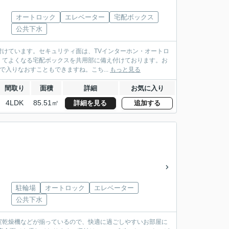
オートロック
エレベーター
宅配ボックス
公共下水
けています。セキュリティ面は、TVインターホン・オートロ
くてよくなる宅配ボックスを共用部に備え付けております。お
で入りなおすこともできますね。こち...
もっと見る
間取り
面積
詳細
お気に入り
4LDK
85.51㎡
詳細を見る
追加する
駐輪場
オートロック
エレベーター
公共下水
室乾燥機などが揃っているので、快適に過ごしやすいお部屋に