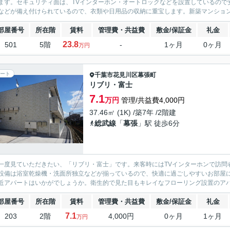
ます。セキュリティ面は、TVインターホン・オートロックなどを設置しているので
などが備え付けられているので、衣類や日用品の収納に重宝します。新築マンション
部屋番号
所在階
賃料
管理費・共益費
敷金/保証金
礼金
23.8
501
5階
-
1ヶ月
0ヶ月
万円
ート
千葉市花見川区
幕張町
リブリ・富士
7.1
万円
管理/共益費4,000円
37.46㎡ (1K) /築7年 /2階建
総武線
「
幕張
」駅 徒歩6分
一度見ていただきたい、「リブリ・富士」です。来客時にはTVインターホンで訪問
設備は浴室乾燥機・洗面所独立などが揃っているので、快適に過ごしやすいお部屋
近アパートはいかがでしょうか。衛生的で見た目もキレイなフローリング設置のアパート
部屋番号
所在階
賃料
管理費・共益費
敷金/保証金
礼金
7.1
203
2階
4,000円
0ヶ月
1ヶ月
万円