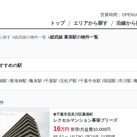
営業時間：OPEN1
トップ
エリアから探す
沿線から
総武線 幕張駅の物件一覧
ら探す
総武線の物件一覧
すすめの駅
橋駅
/
東海神駅
/
亀有駅
/
千葉駅
/
北松戸駅
/
千葉中央駅
/
両国駅
/
市川駅
/
件
マンション
千葉市花見川区
幕張町
レクセルマンション幕張ブリーズ
16
万円
管理/共益費10,000円
85.51㎡ (4LDK) /築24年 /10階建