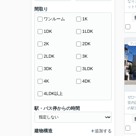
なり
ット
間取り
ワンルーム
1K
1DK
1LDK
2K
2DK
アパ
2LDK
3K
3DK
3LDK
4K
4DK
4LDK以上
ぜひ
室内
駅・バス停からの時間
の駅
建物構造
追加する