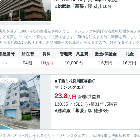
総武線
「
幕張
」駅 徒歩18分
機能を使えば寒い時期の室温差を抑えてヒートショックを防げる浴室乾燥機を備え付
など充実しているので安心して生活できます。荷物を注文する時に時間を気にしな
の面積も85.51㎡あります。追焚機能付のお風呂がありますので、好きなタイミング
部屋番号
所在階
賃料
管理費・共益費
敷金/保証金
礼金
16
-
04階
10,000円
16万円
16万円
万円
マンション
千葉市花見川区
幕張町
マリンスクエア
23.8
万円
管理/共益費-
130.35㎡ (5LDK) /築31年 /5階建
総武線
「
幕張
」駅 徒歩6分
駅周辺への引っ越しをお考えなら「マリンスクエア」。室内設備は洗面所独立・浴