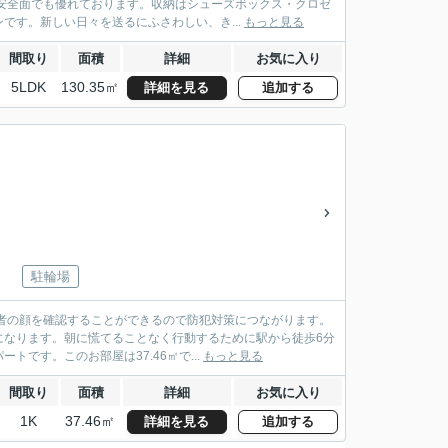
安全面でも優れております。収納はシューズボックス・クロゼ
です。新しい日々を送るにふさわしい、き...
もっと見る
間取り
面積
詳細
お気に入り
5LDK
130.35㎡
詳細を見る
追加する
駐輪場
者の顔を確認することができるので防犯対策につながります。
になります。朝に慌てることなく行動するために駅から徒歩6分
です。このお部屋は37.46㎡で...
もっと見る
間取り
面積
詳細
お気に入り
1K
37.46㎡
詳細を見る
追加する