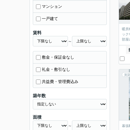
マンション
一戸建て
暖房
賃料
ック
部屋
～
敷金・保証金なし
礼金・敷引なし
賃貸
共益費・管理費込み
築年数
面積
～
幕張