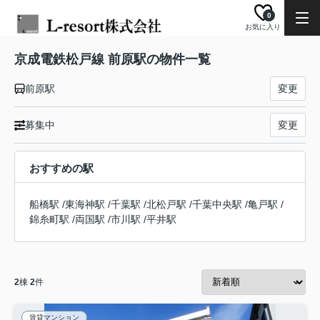
0
お気に入り
京成電鉄松戸線 前原駅の物件一覧
前原駅
変更
募集中
変更
おすすめの駅
船橋駅
/
東海神駅
/
千葉駅
/
北松戸駅
/
千葉中央駅
/
亀戸駅
/
錦糸町駅
/
両国駅
/
市川駅
/
平井駅
2
棟
2
件
賃貸マンション