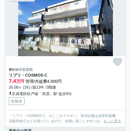
船橋市前原西
リブリ・COSMOS C
7.4
万円
管理/共益費4,000円
26.08㎡ (1K) /築13年 /3階建
京成電鉄松戸線「前原」駅 徒歩8分
駐輪場
「リブリ・COSMOS C」のここがイチオシ。室内設備は浴室乾燥機・
洗面所独立などが揃っているので、快適に過ごしやすいお...
もっと見る
募集中の部屋