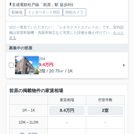
京成電鉄松戸線「前原」駅 徒歩8分
駐輪場
インターネット対応
防犯カメラ
ぜひ一度見ていただきたい、「レオネクストエクレール」です。室内設
備は浴室乾燥機・洗面所独立など充実した設備を備え付けてい...
もっと
見る
募集中の部屋
204
9.4万円
2階 / 20.75㎡ / 1K
前原の掲載物件の家賃相場
家賃相場
空室件数
8.4万円
2室
1R～1K
-
-
1DK～1LDK