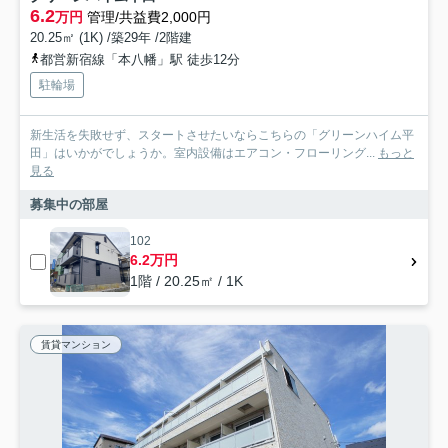
6.2
万円
管理/共益費2,000円
20.25㎡ (1K) /築29年 /2階建
都営新宿線「本八幡」駅 徒歩12分
駐輪場
新生活を失敗せず、スタートさせたいならこちらの「グリーンハイム平
田」はいかがでしょうか。室内設備はエアコン・フローリング...
もっと
見る
募集中の部屋
102
6.2万円
1階 / 20.25㎡ / 1K
賃貸マンション