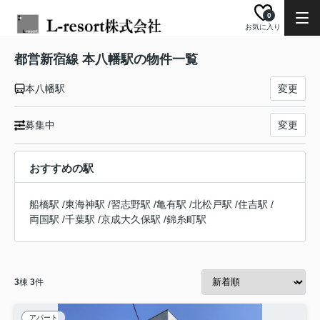
0
お気に入り
都営新宿線 本八幡駅の物件一覧
本八幡駅
変更
募集中
変更
おすすめの駅
船橋駅
/
東海神駅
/
習志野駅
/
亀有駅
/
北松戸駅
/
住吉駅
/
両国駅
/
千葉駅
/
京成大久保駅
/
錦糸町駅
3
棟
3
件
アパート