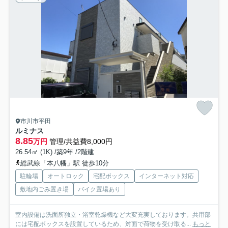
市川市平田
ルミナス
8.85
万円
管理/共益費8,000円
26.54㎡ (1K) /築9年 /2階建
総武線「本八幡」駅 徒歩10分
駐輪場
オートロック
宅配ボックス
インターネット対応
敷地内ごみ置き場
バイク置場あり
室内設備は洗面所独立・浴室乾燥機など大変充実しております。共用部
には宅配ボックスを設置しているため、対面で荷物を受け取る...
もっと