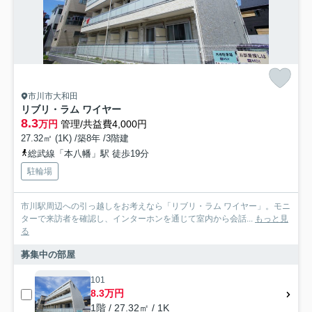
市川市大和田
リブリ・ラム ワイヤー
8.3
万円
管理/共益費4,000円
27.32㎡ (1K) /築8年 /3階建
総武線「本八幡」駅 徒歩19分
駐輪場
市川駅周辺への引っ越しをお考えなら「リブリ・ラム ワイヤー」。モニ
ターで来訪者を確認し、インターホンを通じて室内から会話...
もっと見
る
募集中の部屋
101
8.3万円
1階 / 27.32㎡ / 1K