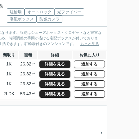
4階
駐輪場
オートロック
光ファイバー
宅配ボックス
防犯カメラ
になります。収納はシューズボックス・クロゼットなど豊富な
ため、時間調整の手間が省ける宅配ボックスが付いておりま
活できます。駐輪場付きのマンションです。...
もっと見る
間取り
面積
詳細
お気に入り
1K
26.32㎡
詳細を見る
追加する
1K
26.32㎡
詳細を見る
追加する
1K
26.32㎡
詳細を見る
追加する
2LDK
53.43㎡
詳細を見る
追加する