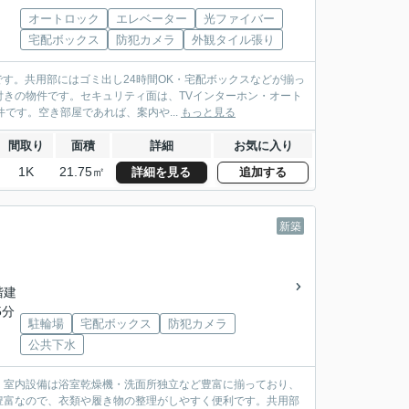
オートロック
エレベーター
光ファイバー
宅配ボックス
防犯カメラ
外観タイル張り
す。共用部にはゴミ出し24時間OK・宅配ボックスなどが揃っ
きの物件です。セキュリティ面は、TVインターホン・オート
です。空き部屋であれば、案内や...
もっと見る
間取り
面積
詳細
お気に入り
1K
21.75㎡
詳細を見る
追加する
新築
2階建
5分
駐輪場
宅配ボックス
防犯カメラ
公共下水
。室内設備は浴室乾燥機・洗面所独立など豊富に揃っており、
豊富なので、衣類や履き物の整理がしやすく便利です。共用部