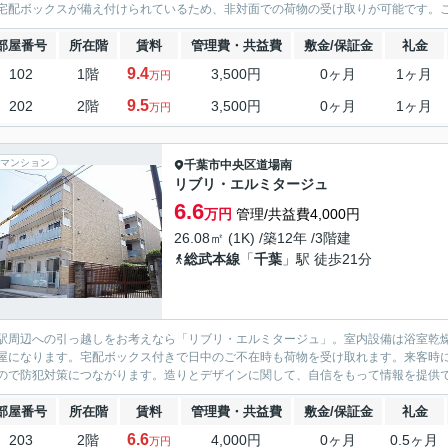
宅配ボックスが備え付けられているため、非対面での荷物の受け取りが可能です。こちら
部屋番号
所在階
賃料
管理費・共益費
敷金/保証金
礼金
9.4
102
1階
3,500円
0ヶ月
1ヶ月
万円
9.5
202
2階
3,500円
0ヶ月
1ヶ月
万円
マンション
千葉市中央区
道場南
リブリ・エルミタージュ
6.6
万円
管理/共益費4,000円
26.08㎡ (1K) /築12年 /3階建
総武本線
「
千葉
」駅 徒歩21分
駅周辺への引っ越しをお考えなら「リブリ・エルミタージュ」。室内設備は浴室乾
屋になります。宅配ボックス付きで日中のご不在時も荷物を受け取れます。来客時に
ので防犯対策につながります。造りとデザインに関して、自信をもって情報を提供で
部屋番号
所在階
賃料
管理費・共益費
敷金/保証金
礼金
6.6
203
2階
4,000円
0ヶ月
0.5ヶ月
万円