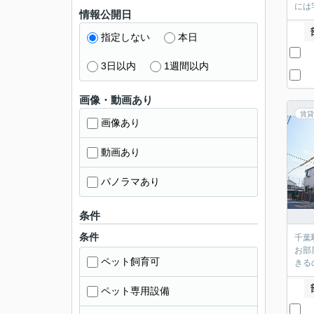
には
情報公開日
指定しない
本日
3日以内
1週間以内
画像・動画あり
賃貸
画像あり
動画あり
パノラマあり
条件
条件
千葉
お部
ペット飼育可
きる
ペット専用設備