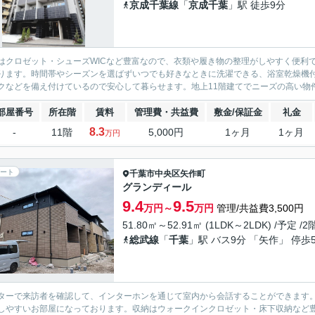
京成千葉線
「
京成千葉
」駅 徒歩9分
はクロゼット・シューズWICなど豊富なので、衣類や履き物の整理がしやすく便利で
ります。時間帯やシーズンを選ばずいつでも好きなときに洗濯できる、浴室乾燥機付
クなどを備え付けているので安心して暮らせます。地上11階建てでニーズの高い物件
部屋番号
所在階
賃料
管理費・共益費
敷金/保証金
礼金
8.3
-
11階
5,000円
1ヶ月
1ヶ月
万円
ート
千葉市中央区
矢作町
グランディール
9.4
9.5
万円～
万円
管理/共益費3,500円
51.80㎡～52.91㎡ (1LDK～2LDK) /予定 /
総武線
「
千葉
」駅 バス9分 「矢作」 停歩
ターで来訪者を確認して、インターホンを通じて室内から会話することができます
しやすいお部屋になっております。収納はウォークインクロゼット・床下収納など