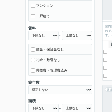
マンション
一戸建て
室内
賃料
ので
～
す。
敷金・保証金なし
礼金・敷引なし
共益費・管理費込み
築年数
賃貸
面積
～