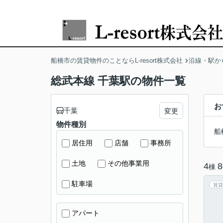
船橋市の賃貸物件のことならL-resort株式会社
沿線・駅か
総武本線 千葉駅の物件一覧
お
千葉
変更
物件種別
船
居住用
店舗
事務所
土地
その他事業用
4
8
棟
駐車場
賃貸
アパート