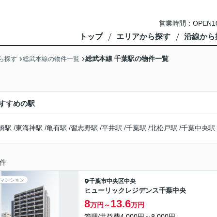
営業時間：OPEN1
トップ
エリアから探す
沿線から
総武本線 千葉駅の物件一覧
ら探す
総武本線の物件一覧
すすめの駅
橋駅
/
東海神駅
/
亀有駅
/
習志野駅
/
平井駅
/
千葉駅
/
北松戸駅
/
千葉中央駅
件
マンション
千葉市中央区
中央
ヒューリックレジデンス千葉中央
8
13.6
万円～
万円
管理/共益費4,000円～8,000円