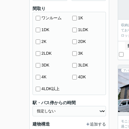
間取り
ワンルーム
1K
収納
1DK
1LDK
てお
ロッ
2K
2DK
2LDK
3K
3DK
3LDK
アパ
4K
4DK
4LDK以上
駅・バス停からの時間
モニ
建物構造
追加する
過ご