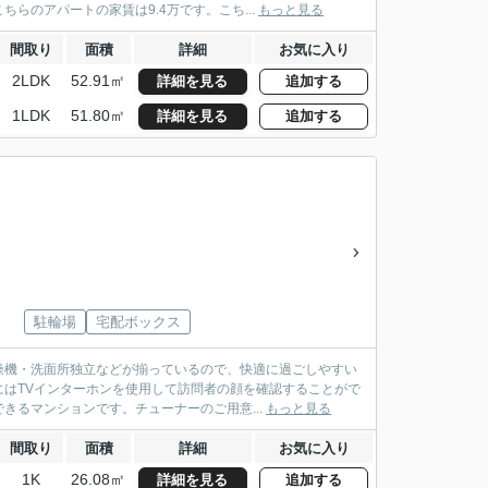
のアパートの家賃は9.4万です。こち...
もっと見る
間取り
面積
詳細
お気に入り
2LDK
52.91㎡
詳細を見る
追加する
1LDK
51.80㎡
詳細を見る
追加する
駐輪場
宅配ボックス
燥機・洗面所独立などが揃っているので、快適に過ごしやすい
はTVインターホンを使用して訪問者の顔を確認することがで
きるマンションです。チューナーのご用意...
もっと見る
間取り
面積
詳細
お気に入り
1K
26.08㎡
詳細を見る
追加する