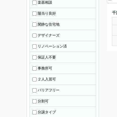
楽器相談
千
陽当り良好
閑静な住宅地
デザイナーズ
リノベーション済
保証人不要
事務所可
２人入居可
バリアフリー
分割可
分譲タイプ