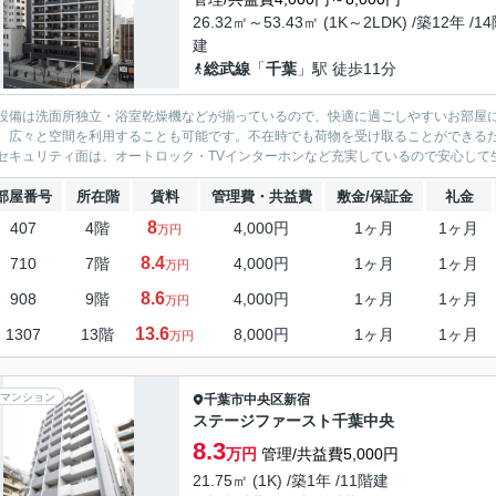
26.32㎡～53.43㎡ (1K～2LDK) /築12年 /1
建
総武線
「
千葉
」駅 徒歩11分
設備は洗面所独立・浴室乾燥機などが揃っているので、快適に過ごしやすいお部屋
、広々と空間を利用することも可能です。不在時でも荷物を受け取ることができる
セキュリティ面は、オートロック・TVインターホンなど充実しているので安心して生
部屋番号
所在階
賃料
管理費・共益費
敷金/保証金
礼金
8
407
4階
4,000円
1ヶ月
1ヶ月
万円
8.4
710
7階
4,000円
1ヶ月
1ヶ月
万円
8.6
908
9階
4,000円
1ヶ月
1ヶ月
万円
13.6
1307
13階
8,000円
1ヶ月
1ヶ月
万円
マンション
千葉市中央区
新宿
ステージファースト千葉中央
8.3
万円
管理/共益費5,000円
21.75㎡ (1K) /築1年 /11階建