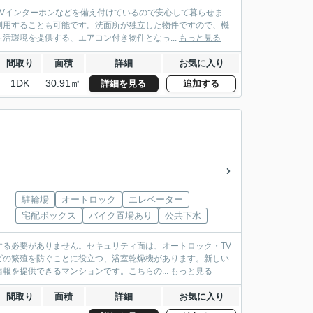
Vインターホンなどを備え付けているので安心して暮らせま
利用することも可能です。洗面所が独立した物件ですので、機
活環境を提供する、エアコン付き物件となっ...
もっと見る
間取り
面積
詳細
お気に入り
1DK
30.91㎡
詳細を見る
追加する
駐輪場
オートロック
エレベーター
宅配ボックス
バイク置場あり
公共下水
る必要がありません。セキュリティ面は、オートロック・TV
ビの繁殖を防ぐことに役立つ、浴室乾燥機があります。新しい
報を提供できるマンションです。こちらの...
もっと見る
間取り
面積
詳細
お気に入り