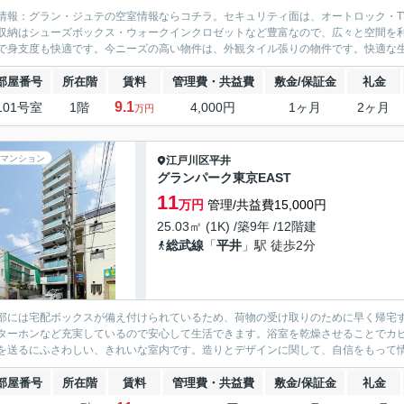
情報：グラン・ジュテの空室情報ならコチラ。セキュリティ面は、オートロック・T
収納はシューズボックス・ウォークインクロゼットなど豊富なので、広々と空間を
で身支度も快適です。今ニーズの高い物件は、外観タイル張りの物件です。快適な生
部屋番号
所在階
賃料
管理費・共益費
敷金/保証金
礼金
9.1
101号室
1階
4,000円
1ヶ月
2ヶ月
万円
マンション
江戸川区
平井
グランパーク東京EAST
11
万円
管理/共益費15,000円
25.03㎡ (1K) /築9年 /12階建
総武線
「
平井
」駅 徒歩2分
部には宅配ボックスが備え付けられているため、荷物の受け取りのために早く帰宅す
ターホンなど充実しているので安心して生活できます。浴室を乾燥させることでカ
を送るにふさわしい、きれいな室内です。造りとデザインに関して、自信をもって情
部屋番号
所在階
賃料
管理費・共益費
敷金/保証金
礼金