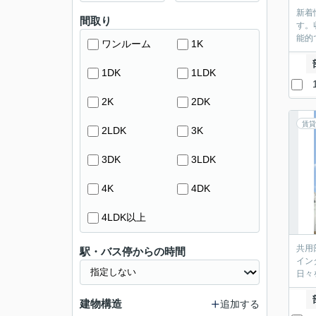
新着
間取り
す。
能的
ワンルーム
1K
1DK
1LDK
2K
2DK
賃貸
2LDK
3K
3DK
3LDK
4K
4DK
4LDK以上
共用
駅・バス停からの時間
イン
日々
建物構造
追加する