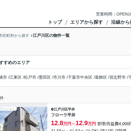
営業時間：OPEN1
トップ
エリアから探す
沿線から
江戸川区の物件一覧
市区町村から探す
すすめのエリア
橋市
/
江東区
/
松戸市
/
墨田区
/
市川市
/
千葉市中央区
/
葛飾区
/
習志野市
/
件
マンション
江戸川区
平井
フローラ平井
12.8
12.9
万円～
万円
管理/共益費4,000
41.58㎡～41.63㎡ (1LDK) /築12年 /3階建