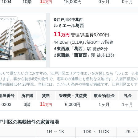
11
1004
10階
15,000円
0ヶ月
0ヶ月
万円
マンション
江戸川区
中葛西
ルミエール葛西
11
万円
管理/共益費6,000円
44.28㎡ (1LDK) /築30年 /7階建
東西線
「
葛西
」駅 徒歩8分
東西線
「
西葛西
」駅 徒歩13分
わりで選びたい方におすすめ。江戸川区エリアで住まいをお探しなら「ルミエール
ります。駅から徒歩8分の物件で、電車での通勤にも便利な立地です。入居日指定のお
専有面積は44.28平米。当社には、こだわり条件や特集が満載です。江戸川区エリア
部屋番号
所在階
賃料
管理費・共益費
敷金/保証金
礼金
11
0303
3階
6,000円
1ヶ月
1ヶ月
万円
戸川区の掲載物件の家賃相場
1R ～ 1K
1DK ～ 1LDK
2K ～ 