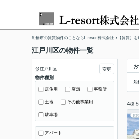
船橋市の賃貸物件のことならL-resort株式会社
【賃貸】を
江戸川区の物件一覧
お
江戸川区
変更
物件種別
船
居住用
店舗
事務所
土地
その他事業用
4
5
棟
駐車場
賃貸
アパート