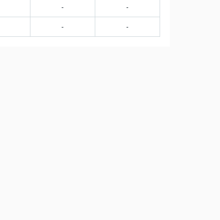
-
-
-
-