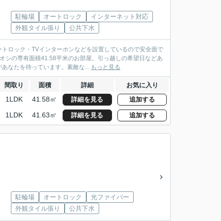
駐輪場
オートロック
インターネット対応
外観タイル張り
公共下水
トロック・TVインターホンなどを設置しているので安全面で
オシの専有面積41.58平米のお部屋。引っ越しの希望日などあ
なたを待っています。素敵な...
もっと見る
間取り
面積
詳細
お気に入り
1LDK
41.58㎡
詳細を見る
追加する
1LDK
41.63㎡
詳細を見る
追加する
駐輪場
オートロック
光ファイバー
外観タイル張り
公共下水