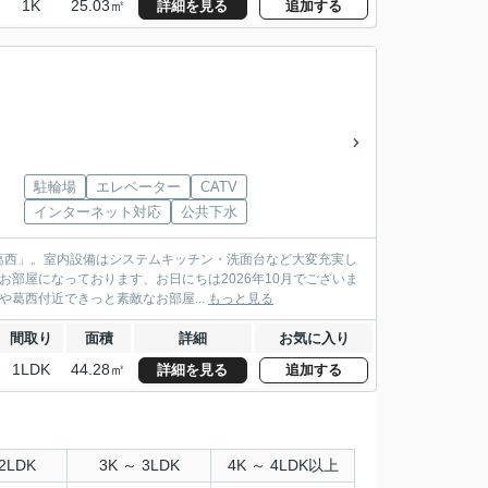
1K
25.03㎡
詳細を見る
追加する
駐輪場
エレベーター
CATV
インターネット対応
公共下水
葛西」。室内設備はシステムキッチン・洗面台など大変充実し
部屋になっております、お日にちは2026年10月でございま
や葛西付近できっと素敵なお部屋...
もっと見る
間取り
面積
詳細
お気に入り
1LDK
44.28㎡
詳細を見る
追加する
2LDK
3K ～ 3LDK
4K ～ 4LDK以上