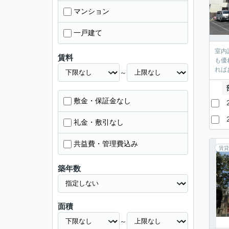
マンション
一戸建て
室内
賃料
も優
れば
～
敷金・保証金なし
礼金・敷引なし
共益費・管理費込み
賃貸
築年数
面積
～