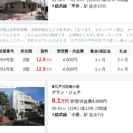
総武線
「
平井
」駅 徒歩13分
設備は浴室乾燥機・洗面所独立など大変充実しております。セキュリティ面は、オー
れております。こちらは1LDKの物件です。お掃除がしやすいIHキッチンです。イチ
お伝えください。対応させていただきます。江戸川区や平井付近での楽しい暮らしがあ
部屋番号
所在階
賃料
管理費・共益費
敷金/保証金
礼金
12.8
203号室
2階
4,000円
1ヶ月
2ヶ月
万円
12.9
201号室
2階
4,000円
1ヶ月
2ヶ月
万円
マンション
江戸川区
南小岩
グラン・ジュテ
9.1
万円
管理/共益費4,000円
30.91㎡ (1DK) /築13年 /3階建
総武線
「
小岩
」駅 徒歩7分