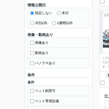
情報公開日
指定しない
本日
賃貸
3日以内
1週間以内
画像・動画あり
画像あり
動画あり
こだ
てお
パノラマあり
す。
条件
条件
ペット飼育可
江
ペット専用設備